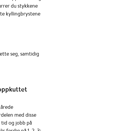
 Surrer du stykkene
ylte kyllingbrystene
sette seg, samtidig
 oppkuttet
kårede
Fordelen med disse
 tid og jobb på
r ferdig på 1, 2, 3: