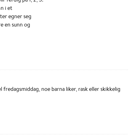
n i et
iter egner seg
ere en sunn og
fredagsmiddag, noe barna liker, rask eller skikkelig