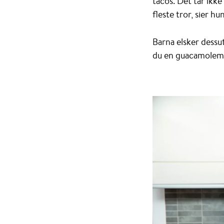
tacos. Det tar ikk
fleste tror, sier hun
Barna elsker dessu
du en guacamoleme