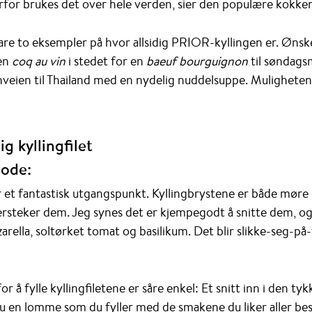
rfor brukes det over hele verden, sier den populære kokke
bare to eksempler på hvor allsidig PRIOR-kyllingen er. Øns
 en
coq au vin
i stedet for en
baeuf bourguignon
til søndags
veien til Thailand med en nydelig nuddelsuppe. Muligheten
ig kyllingfilet
tode:
er et fantastisk utgangspunkt. Kyllingbrystene er både møre 
rsteker dem. Jeg synes det er kjempegodt å snitte dem, og
rella, soltørket tomat og basilikum. Det blir slikke-seg-på
å fylle kyllingfiletene er såre enkel: Et snitt inn i den tyk
 du en lomme som du fyller med de smakene du liker aller bes