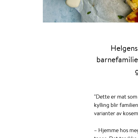
Helgens 
barnefamilie
"Dette er mat som 
kylling blir famili
varianter av kosem
– Hjemme hos meg sp