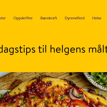
kter
Oppskrifter
Bærekraft
Dyrevelferd
Helse
agstips til helgens mål