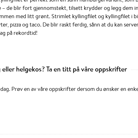
 – de blir fort gjennomstekt, tilsett krydder og legg dem in
en med litt grønt. Strimlet kyllingfilet og kyllingfilet i b
yter, pizza og taco. De blir raskt ferdig, sånn at du kan serv
g på rekordtid!
eller helgekos? Ta en titt på våre oppskrifter
dag. Prøv en av våre oppskrifter dersom du ønsker en enkel 