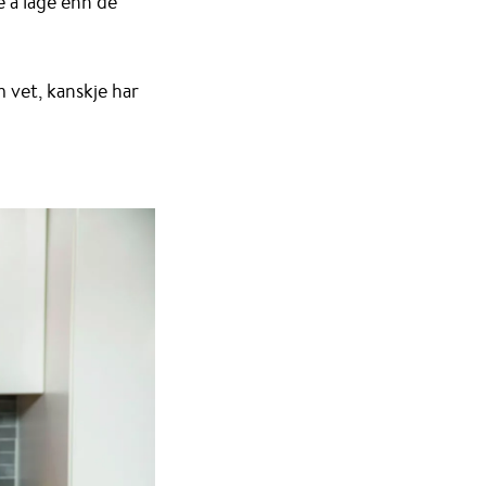
e å lage enn de
 vet, kanskje har