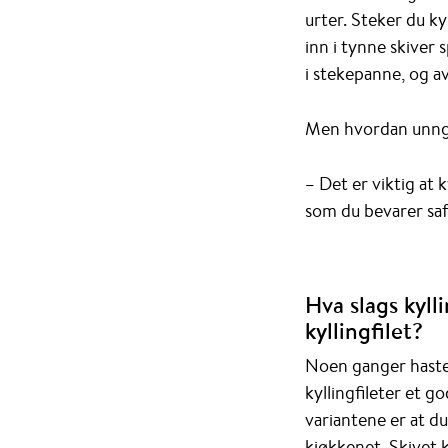
urter. Steker du kyl
inn i tynne skiver 
i stekepanne, og av
Men hvordan unngår
– Det er viktig at k
som du bevarer saft
Hva slags kyll
kyllingfilet?
Noen ganger haste
kyllingfileter et g
variantene er at du
kjøkkenet. Skivet k