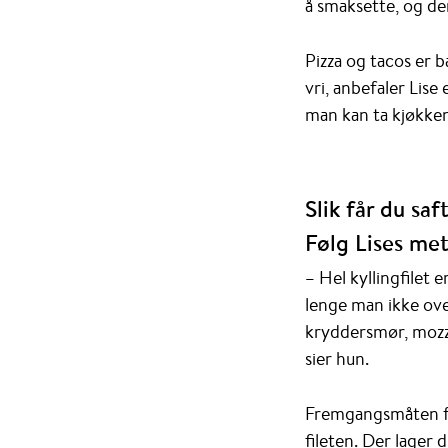
å smaksette, og de
Pizza og tacos er 
vri, anbefaler Lise
man kan ta kjøkken
Slik får du saft
Følg Lises me
– Hel kyllingfilet 
lenge man ikke ove
kryddersmør, mozza
sier hun.
Fremgangsmåten for 
fileten. Der lager