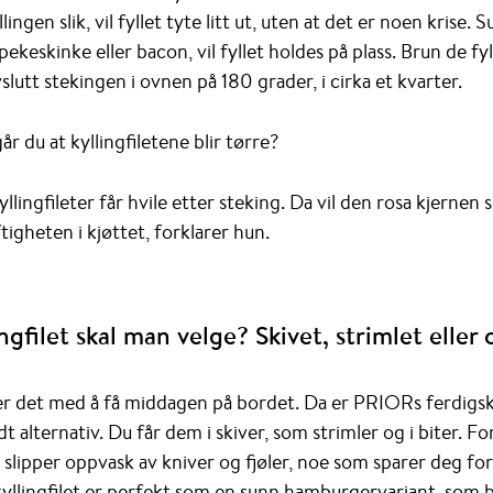
lingen slik, vil fyllet tyte litt ut, uten at det er noen krise.
spekeskinke eller bacon, vil fyllet holdes på plass. Brun de f
slutt stekingen i ovnen på 180 grader, i cirka et kvarter.
 du at kyllingfiletene blir tørre?
yllingfileter får hvile etter steking. Da vil den rosa kjernen 
igheten i kjøttet, forklarer hun.
ingfilet skal man velge? Skivet, strimlet eller
r det med å få middagen på bordet. Da er PRIORs ferdigs
odt alternativ. Du får dem i skiver, som strimler og i biter. 
 slipper oppvask av kniver og fjøler, noe som sparer deg for
yllingfilet er perfekt som en sunn hamburgervariant, som bli