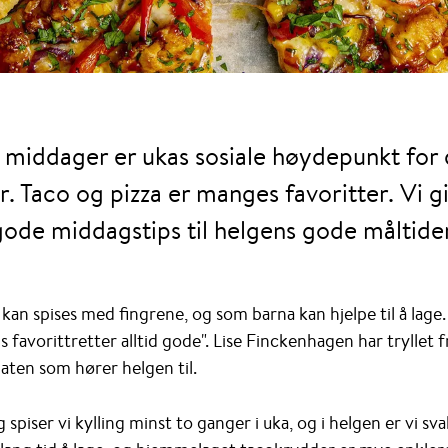
middager er ukas sosiale høydepunkt for 
r. Taco og pizza er manges favoritter. Vi 
gode middagstips til helgens gode måltider
kan spises med fingrene, og som barna kan hjelpe til å la
ens favorittretter alltid gode". Lise Finckenhagen har tryllet 
aten som hører helgen til.
iser vi kylling minst to ganger i uka, og i helgen er vi sva