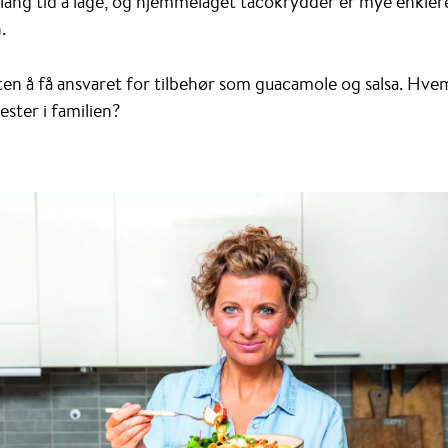
e lang tid å lage, og hjemmelaget tacokrydder er mye enkler
.
ten å få ansvaret for tilbehør som guacamole og salsa. Hvem
ster i familien?