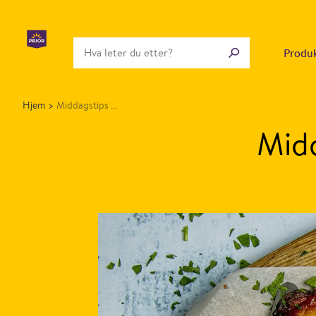
Produ
Hjem
>
Middagstips ...
Midd