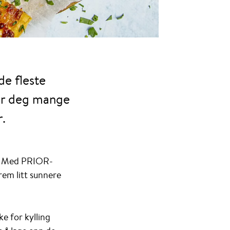
de fleste
gir deg mange
.
ge. Med PRIOR-
frem litt sunnere
ke for kylling