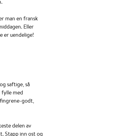
n.
ker man en fransk
middagen. Eller
e er uendelige!
og saftige, så
 fylle med
-fingrene-godt,
keste delen av
t. Stapp inn ost og