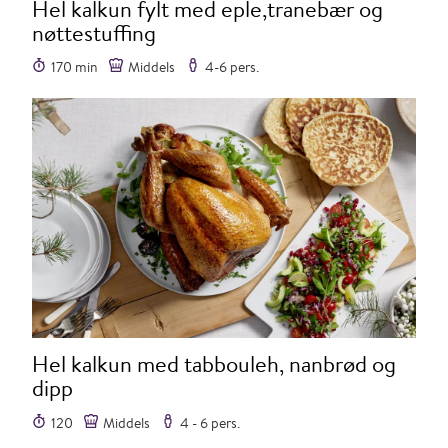
Hel kalkun fylt med eple,tranebær og
nøttestuffing
170 min
Middels
4-6 pers.
Hel kalkun med tabbouleh, nanbrød og
dipp
120
Middels
4 - 6 pers.