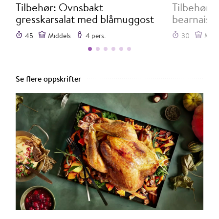
Tilbehør: Ovnsbakt
Tilbehør: 
gresskarsalat med blåmuggost
bearnaise
45
Middels
4 pers.
30
Midd
1
2
3
4
5
6
Se flere oppskrifter