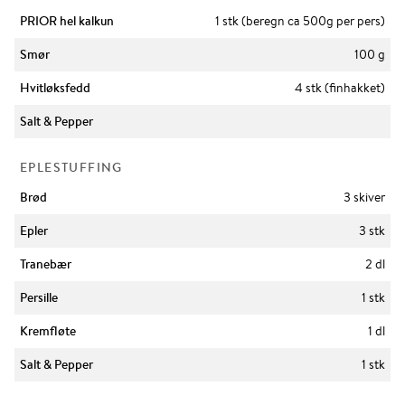
PRIOR hel kalkun
1 stk (beregn ca 500g per pers)
Smør
100 g
Hvitløksfedd
4 stk (finhakket)
Salt & Pepper
EPLESTUFFING
Brød
3 skiver
Epler
3 stk
Tranebær
2 dl
Persille
1 stk
Kremfløte
1 dl
Salt & Pepper
1 stk