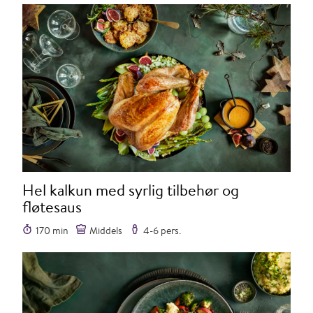
Hel kalkun med syrlig tilbehør og
fløtesaus
170 min
Middels
4-6 pers.