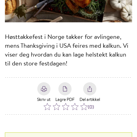
Høsttakkefest i Norge takker for avlingene,
mens Thanksgiving i USA feires med kalkun. Vi
viser deg hvordan du kan lage helstekt kalkun
til den store festdagen!
Skriv ut
Lagre PDF
Del artikkel
(
0
)