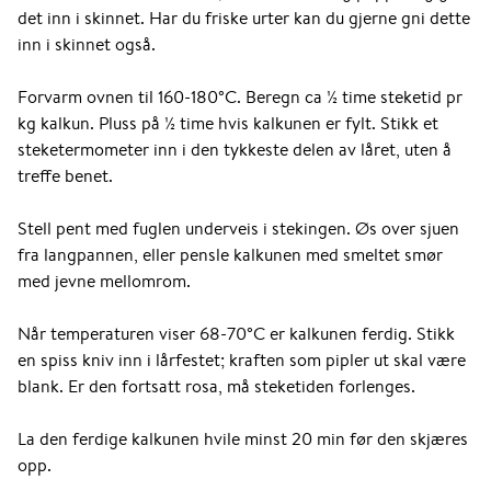
det inn i skinnet. Har du friske urter kan du gjerne gni dette
inn i skinnet også.
Forvarm ovnen til 160-180°C. Beregn ca ½ time steketid pr
kg kalkun. Pluss på ½ time hvis kalkunen er fylt. Stikk et
steketermometer inn i den tykkeste delen av låret, uten å
treffe benet.
Stell pent med fuglen underveis i stekingen. Øs over sjuen
fra langpannen, eller pensle kalkunen med smeltet smør
med jevne mellomrom.
Når temperaturen viser 68-70°C er kalkunen ferdig. Stikk
en spiss kniv inn i lårfestet; kraften som pipler ut skal være
blank. Er den fortsatt rosa, må steketiden forlenges.
La den ferdige kalkunen hvile minst 20 min før den skjæres
opp.