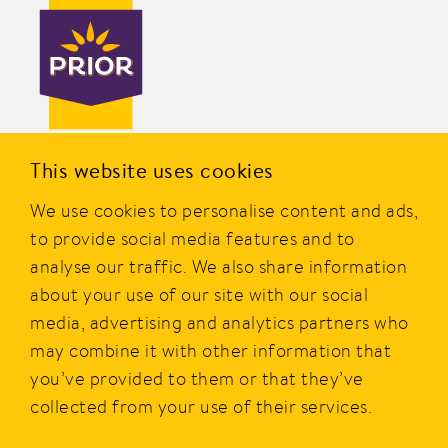
PRIOR er en av Norges mest kjente merkevarer innen
This website uses cookies
dagligvare og er eid av Nortura SA. Merket ble etablert i
We use cookies to personalise content and ads,
1977, og i dag tilbyr PRIOR et bredt utvalg av produkter av
kylling, kalkun og egg fra norske bønder.
to provide social media features and to
analyse our traffic. We also share information
PRIOR er alltid godt og gir smakfull, sunn, rask og enkel
about your use of our site with our social
mat i hverdagen.
media, advertising and analytics partners who
may combine it with other information that
Hovedkontor
Personvern
you’ve provided to them or that they’ve
Postboks 360, Økern,
Beskrivelse av våre vilkår
collected from your use of their services.
0513 Oslo