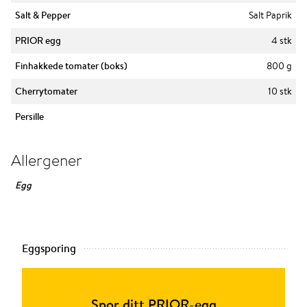
Salt & Pepper
Salt Paprik
PRIOR egg
4 stk
Finhakkede tomater (boks)
800 g
Cherrytomater
10 stk
Persille
Allergener
Egg
Eggsporing
Spor ditt PRIOR-egg