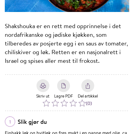
Shakshouka er en rett med opprinnelse i det
nordafrikanske og jødiske kjøkken, som
tilberedes av posjerte egg i en saus av tomater,
chiliskiver og løk. Retten er en nasjonalrett i
Israel og spises aller mest til frokost.
Skriv ut
Lagre PDF
Del artikkel
(
0
)
Slik gjør du
1
Finhakk løk og hvitløk og fres mykt i en panne med olje, ca.