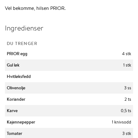
Vel bekomme, hilsen PRIOR.
Ingredienser
DU TRENGER
PRIOR egg
4 stk
Gul løk
1 stk
Hvitløksfedd
Olivenolje
3 ss
Koriander
2 ts
Karve
0,5 ts
Kajennepepper
1 knivsodd
Tomater
3 stk