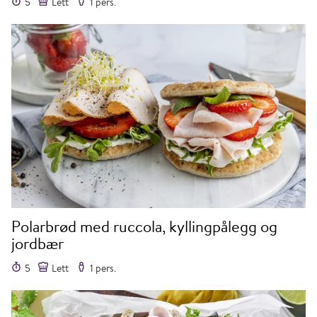
5
Lett
1 pers.
Polarbrød med ruccola, kyllingpålegg og
jordbær
5
Lett
1 pers.