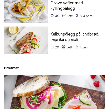
Grove vafler med
kyllingpålegg
40
Lett
3-4 pers.
Kalkunpålegg på landbrød,
paprika og aioli
20
Lett
1 pers.
Brødmat