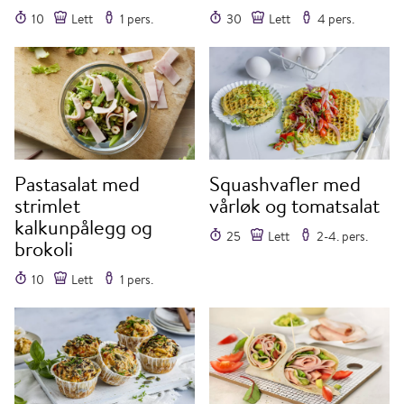
10
Lett
1 pers.
30
Lett
4 pers.
Pastasalat med
Squashvafler med
strimlet
vårløk og tomatsalat
kalkunpålegg og
25
Lett
2-4. pers.
brokoli
10
Lett
1 pers.