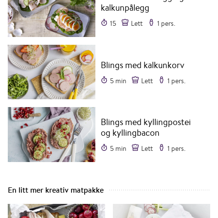
kalkunpålegg
15
Lett
1 pers.
Blings med kalkunkorv
5 min
Lett
1 pers.
Blings med kyllingpostei
og kyllingbacon
5 min
Lett
1 pers.
En litt mer kreativ matpakke