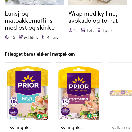
Lunsj-og
Wrap med kylling,
matpakkemuffins
avokado og tomat
med ost og skinke
15
Lett
1 pers.
45
Middels
4 pers.
Pålegget barna elsker i matpakken
Kyllingfilet
Kyllingfilet
Kalkunko