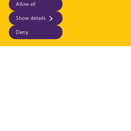
Allow all
Show details
Deny
PRIOR er en av Norges mest kjente merkevarer innen
dagligvare og er eid av Nortura SA. Merket ble etablert i