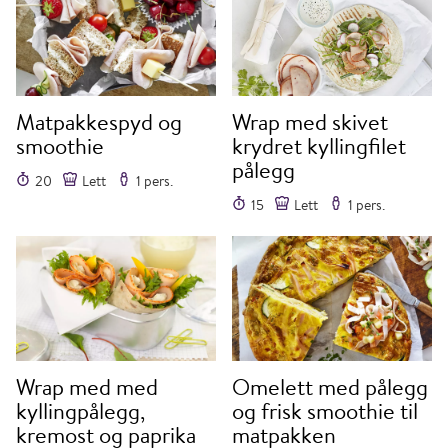
Matpakkespyd og
Wrap med skivet
smoothie
krydret kyllingfilet
pålegg
20
Lett
1 pers.
15
Lett
1 pers.
Wrap med med
Omelett med pålegg
kyllingpålegg,
og frisk smoothie til
kremost og paprika
matpakken