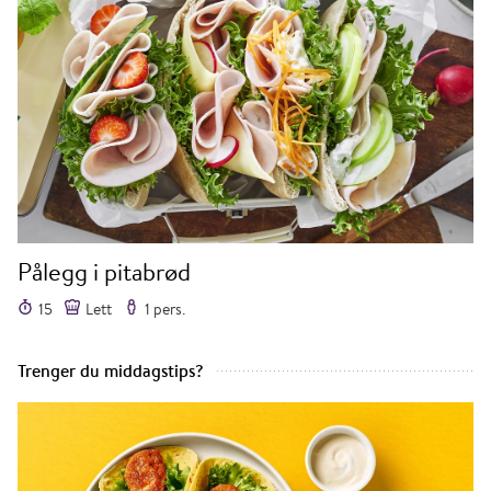
Pålegg i pitabrød
15
Lett
1 pers.
Trenger du middagstips?