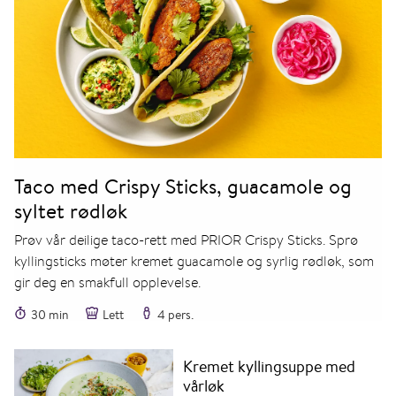
Taco med Crispy Sticks, guacamole og
syltet rødløk
Prøv vår deilige taco-rett med PRIOR Crispy Sticks. Sprø
kyllingsticks møter kremet guacamole og syrlig rødløk, som
gir deg en smakfull opplevelse.
30 min
Lett
4 pers.
Kremet kyllingsuppe med
vårløk