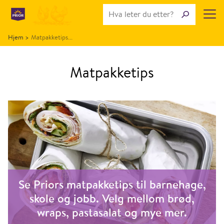
Hjem
>
Matpakketips...
Matpakketips
Se Priors matpakketips til barnehage,
skole og jobb. Velg mellom brød,
wraps, pastasalat og mye mer.