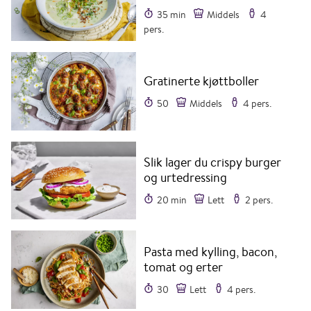
35 min
Middels
4
pers.
Gratinerte kjøttboller
50
Middels
4 pers.
Slik lager du crispy burger
og urtedressing
20 min
Lett
2 pers.
Pasta med kylling, bacon,
tomat og erter
30
Lett
4 pers.