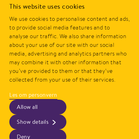
PRIOR er en av Norges mest kjente merkevarer innen
This website uses cookies
dagligvare og er eid av Nortura SA. Merket ble etablert i
We use cookies to personalise content and ads,
1977, og i dag tilbyr PRIOR et bredt utvalg av produkter av
kylling, kalkun og egg fra norske bønder.
to provide social media features and to
analyse our traffic. We also share information
PRIOR er alltid godt og gir smakfull, sunn, rask og enkel
about your use of our site with our social
mat i hverdagen.
media, advertising and analytics partners who
may combine it with other information that
Hovedkontor
Personvern
you’ve provided to them or that they’ve
Postboks 360, Økern,
Beskrivelse av våre vilkår
collected from your use of their services.
0513 Oslo
Les om personvern
Kontakt
Besøksadresse
Kontaktskjema og info
Allow all
Schweigaards gate 15
Følg oss
Show details
0191 Oslo
Facebook
Instagram
Deny