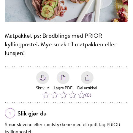
Matpakketips: Brødblings med PRIOR
kyllingpostei. Mye smak til matpakken eller
lunsjen!
Skriv ut
Lagre PDF
Del artikkel
(
0
)
Slik gjør du
1
Smør skivene eller rundstykkene med et godt lag PRIOR
kyllingpostei.