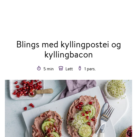
Blings med kyllingpostei og
kyllingbacon
5 min
Lett
1 pers.