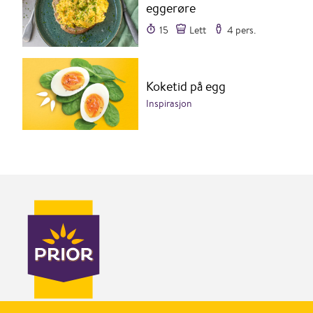
eggerøre
15
Lett
4 pers.
Koketid på egg
Inspirasjon