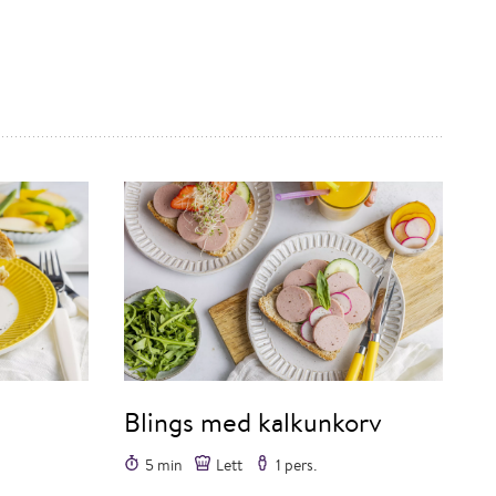
Blings med kalkunkorv
5 min
Lett
1 pers.