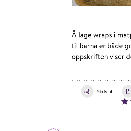
Å lage wraps i ma
til barna er både g
oppskriften viser 
Skriv ut