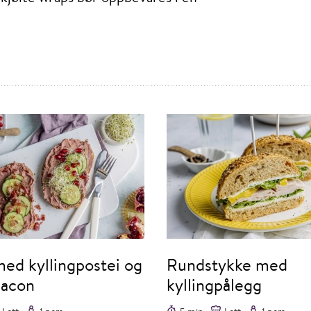
med kyllingpostei og
Rundstykke med
bacon
kyllingpålegg