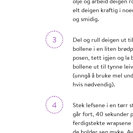
olje og arbeid deigen 
elt deigen kraftig i noe
og smidig.
3
Del og rull deigen ut ti
bollene i en liten brød
posen, tett igjen og la 
bollene ut til tynne le
(unngå å bruke mel unde
hvis nødvendig).
4
Stek lefsene i en tørr
går fort, 40 sekunder 
ferdigstekte wrapsene 
de holder seg myke. Av