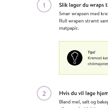
1
Slik lager du wraps 
Smør wrapsen med kremo
Rull wrapen stramt sam
matpapir.
Tips!
Kremost kan 
chilimajones
2
Hvis du vil lage hj
Bland mel, salt og bakep