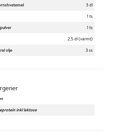
kornshvetemel
3 dl
1 ts
pulver
1 ts
n
2,5 dl (varmt)
al olje
3 ss
ergener
en
eprotein inkl laktose