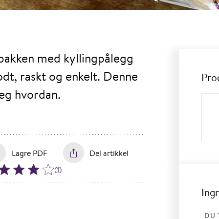
tpakken med kyllingpålegg
odt, raskt og enkelt. Denne
Pro
deg hvordan.
Lagre PDF
Del artikkel
(
1
)
Ing
DU 