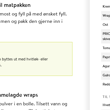
til matpakken
Krem
st og fyll på med ønsket fyll.
Wra
men og pakk den gjerne inn i
Ost
PRIOR
skive
Toma
Papr
byttes ut med hvitløk- eller
.
Agur
Gulr
Redd
emmelagde wraps
TIL
ulver i en bolle. Tilsett vann og
Hvet