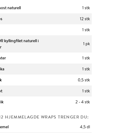
ost naturell
1 stk
ps
12 stk
1 stk
 kyllingfilet naturell i
1 pk
r
ter
1 stk
ika
1 stk
k
0,5 stk
ot
1 stk
ik
2 - 4 stk
 12 HJEMMELAGDE WRAPS TRENGER DU:
emel
4,5 dl