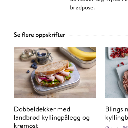
brødpose.
Se flere oppskrifter
Dobbeldekker med
Blings 
landbrød kyllingpålegg og
kylling
kremost