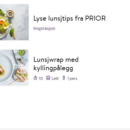
Lyse lunsjtips fra PRIOR
Inspirasjon
Lunsjwrap med
kyllingpålegg
10
Lett
1 pers.