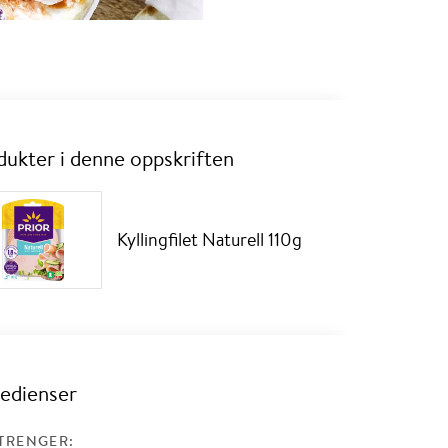
dukter i denne oppskriften
Kyllingfilet Naturell 110g
redienser
TRENGER: