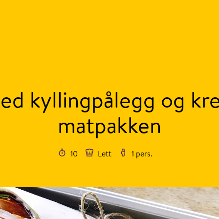
d kyllingpålegg og kre
matpakken
10
Lett
1 pers.