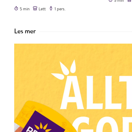
5 min
5 min
Lett
1 pers.
Les mer