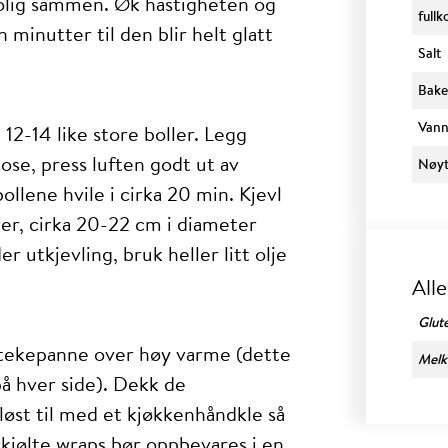
rolig sammen. Øk hastigheten og
full
n minutter til den blir helt glatt
Salt
Bake
Van
l 12-14 like store boller. Legg
pose, press luften godt ut av
Nøytr
bollene hvile i cirka 20 min. Kjevl
iver, cirka 20-22 cm i diameter
r utkjevling, bruk heller litt olje
All
Glut
 stekepanne over høy varme (dette
Melk
på hver side). Dekk de
løst til med et kjøkkenhåndkle så
kjølte wraps bør oppbevares i en