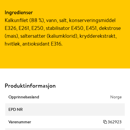
Ingredienser
Kalkunfilet (88 %), vann, salt, konserveringsmiddel
E326, E261, E250, stabilisator E450, E451, dekstrose
(mais), saltersatter (kaliumklorid), krydderekstrakt,
hvitløk, antioksidant E316.
Produktinformasjon
Opprinnelsesland
Norge
EPD NR
Varenummer
362923