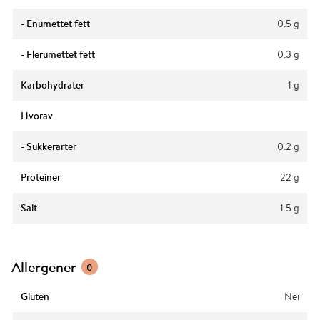
- Enumettet fett
0.5 g
- Flerumettet fett
0.3 g
Karbohydrater
1 g
Hvorav
- Sukkerarter
0.2 g
Proteiner
22 g
Salt
1.5 g
Allergener
0
Gluten
Nei