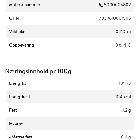
Materialnummer
5000006802
GTIN
7039610001506
Vekt pkn
0.110 kg
Oppbevaring
0 til 4°C
Næringsinnhold pr 100g
Energi kJ
439 kJ
Energi kcal
104 kcal
Fett
1.2 g
Hvorav
- Mettet fett
0.4 g