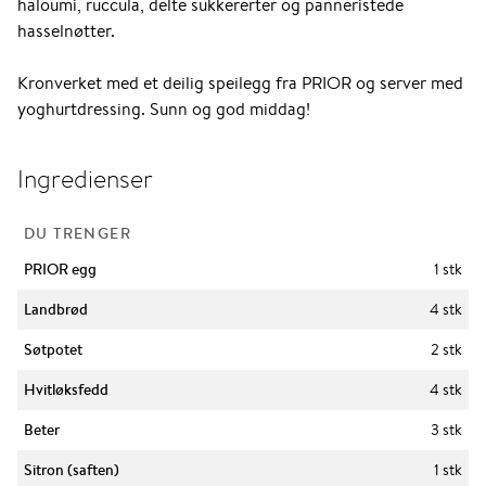
haloumi, ruccula, delte sukkererter og panneristede
hasselnøtter.
Kronverket med et deilig speilegg fra PRIOR og server med
yoghurtdressing. Sunn og god middag!
Ingredienser
DU TRENGER
PRIOR egg
1 stk
Landbrød
4 stk
Søtpotet
2 stk
Hvitløksfedd
4 stk
Beter
3 stk
Sitron (saften)
1 stk