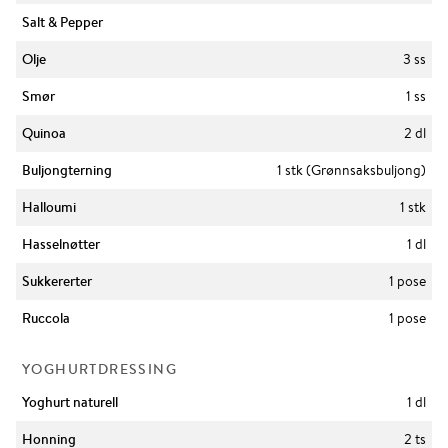
Salt & Pepper
Olje
3 ss
Smør
1 ss
Quinoa
2 dl
Buljongterning
1 stk (Grønnsaksbuljong)
Halloumi
1 stk
Hasselnøtter
1 dl
Sukkererter
1 pose
Ruccola
1 pose
YOGHURTDRESSING
Yoghurt naturell
1 dl
Honning
2 ts