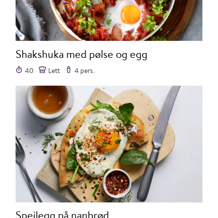
Shakshuka med pølse og egg
40
Lett
4 pers.
Speilegg på nanbrød