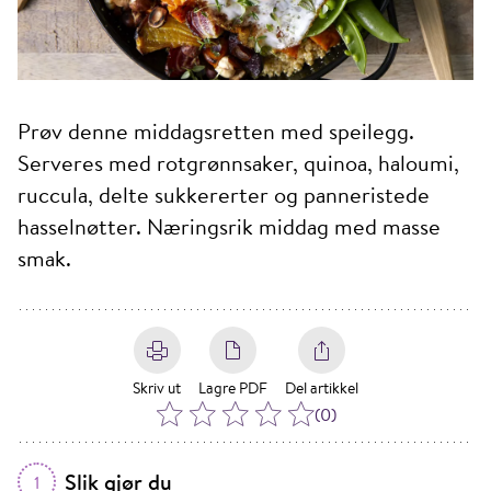
Prøv denne middagsretten med speilegg.
Serveres med rotgrønnsaker, quinoa, haloumi,
ruccula, delte sukkererter og panneristede
hasselnøtter. Næringsrik middag med masse
smak.
Skriv ut
Lagre PDF
Del artikkel
(
0
)
Slik gjør du
1