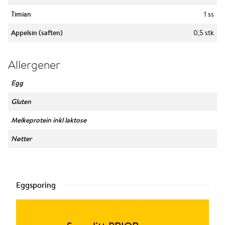
Timian
1 ss
Appelsin (saften)
0,5 stk
Allergener
Egg
Gluten
Melkeprotein inkl laktose
Nøtter
Eggsporing