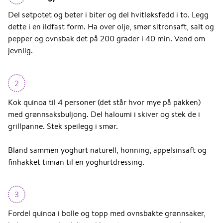
Del søtpotet og beter i biter og del hvitløksfedd i to. Legg
dette i en ildfast form. Ha over olje, smør sitronsaft, salt og
pepper og ovnsbak det på 200 grader i 40 min. Vend om
jevnlig.
2
Kok quinoa til 4 personer (det står hvor mye på pakken)
med grønnsaksbuljong. Del haloumi i skiver og stek de i
grillpanne. Stek speilegg i smør.
Bland sammen yoghurt naturell, honning, appelsinsaft og
finhakket timian til en yoghurtdressing.
3
Fordel quinoa i bolle og topp med ovnsbakte grønnsaker,