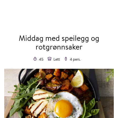
Middag med speilegg og
rotgrønnsaker
45
Lett
4 pers.