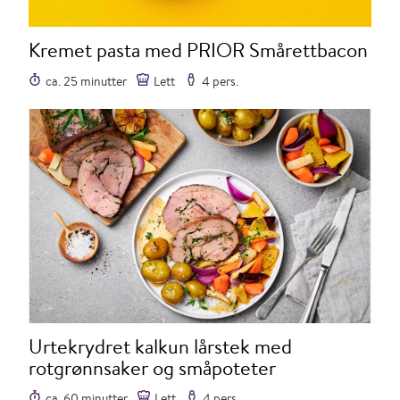
Kremet pasta med PRIOR Smårettbacon
ca. 25 minutter
Lett
4 pers.
Urtekrydret kalkun lårstek med
rotgrønnsaker og småpoteter
ca. 60 minutter
Lett
4 pers.