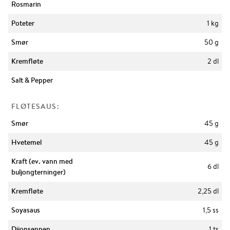
Rosmarin
Poteter
1 kg
Smør
50 g
Kremfløte
2 dl
Salt & Pepper
FLØTESAUS:
Smør
45 g
Hvetemel
45 g
Kraft (ev. vann med
6 dl
buljongterninger)
Kremfløte
2,25 dl
Soyasaus
1,5 ss
Dijonsennep
1 ts