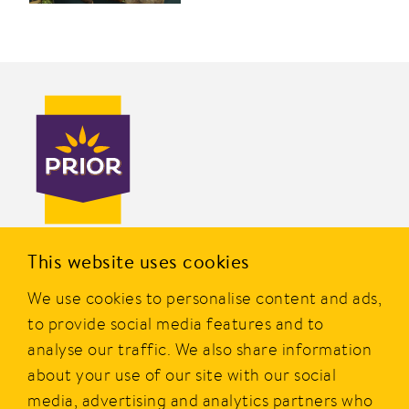
PRIOR er en av Norges mest kjente merkevarer innen
This website uses cookies
dagligvare og er eid av Nortura SA. Merket ble etablert i
We use cookies to personalise content and ads,
1977, og i dag tilbyr PRIOR et bredt utvalg av produkter av
kylling, kalkun og egg fra norske bønder.
to provide social media features and to
analyse our traffic. We also share information
PRIOR er alltid godt og gir smakfull, sunn, rask og enkel
about your use of our site with our social
mat i hverdagen.
media, advertising and analytics partners who