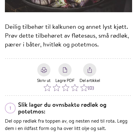
Deilig tilbehør til kalkunen og annet lyst kjøtt.
Prøv dette tilbehøret av fløtesaus, små rødløk,
pærer i båter, hvitløk og potetmos.
Skriv ut
Lagre PDF
Del artikkel
(
0
)
Slik lager du ovnsbakte rødløk og
1
potetmos:
Del opp rødløk fra toppen av, og nesten ned til rota. Legg
dem i en ildfast form og ha over litt olje og salt.