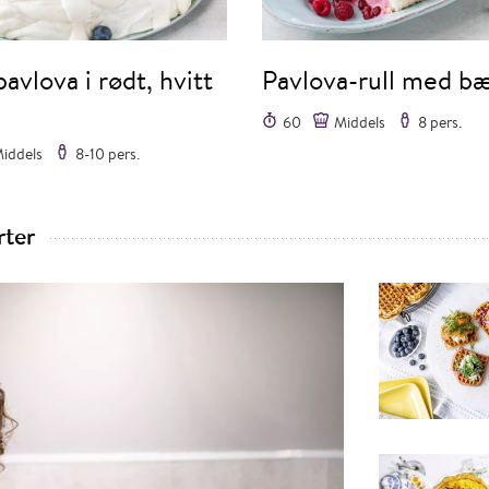
pavlova i rødt, hvitt
Pavlova-rull med b
60
Middels
8 pers.
iddels
8-10 pers.
rter