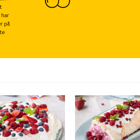
t
 har
er på
tte