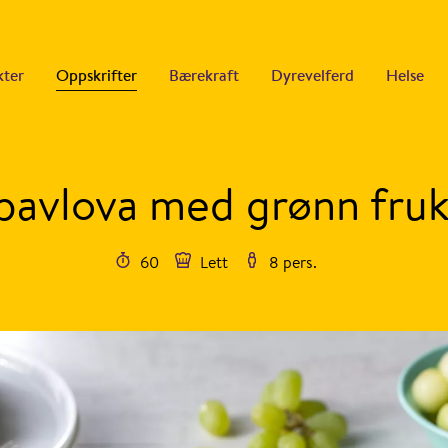
kter
Oppskrifter
Bærekraft
Dyrevelferd
Helse
pavlova med grønn fruk
60
Lett
8 pers.