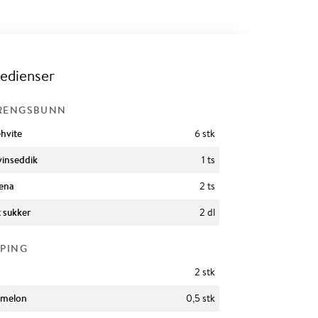
redienser
RENGSBUNN
hvite
6 stk
vinseddik
1 ts
ena
2 ts
t sukker
2 dl
PING
2 stk
amelon
0,5 stk