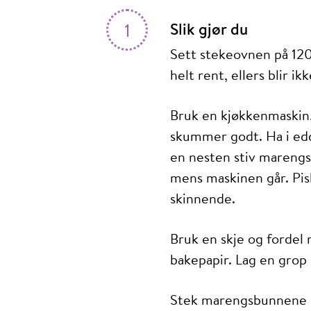
1
Slik gjør du
Sett stekeovnen på 120°
helt rent, ellers blir i
Bruk en kjøkkenmaskin,
skummer godt. Ha i eddi
en nesten stiv marengs
mens maskinen går. Pis
skinnende.
Bruk en skje og fordel 
bakepapir. Lag en grop 
Stek marengsbunnene i 