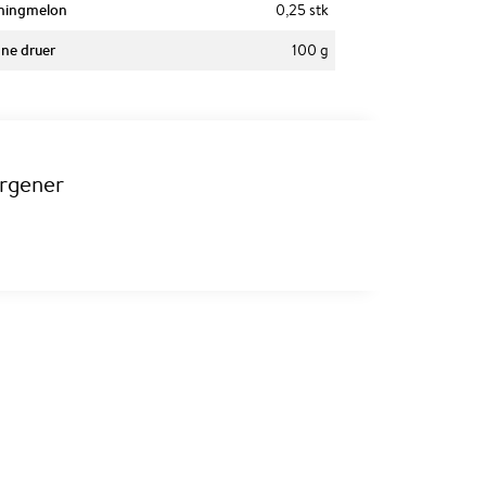
ningmelon
0,25 stk
ne druer
100 g
ergener