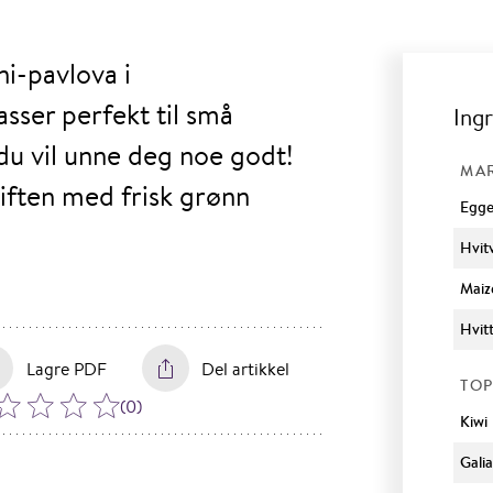
i-pavlova i
sser perfekt til små
Ing
 du vil unne deg noe godt!
MA
iften med frisk grønn
Egge
Hvit
Maiz
Hvit
Lagre PDF
Del artikkel
TOP
(
0
)
Kiwi
Gali