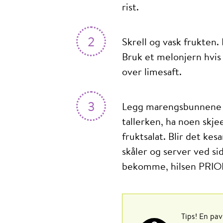
rist.
2
Skrell og vask frukten.
Bruk et melonjern hvis 
over limesaft.
3
Legg marengsbunnene på
tallerken, ha noen skj
fruktsalat. Blir det kesa
skåler og server ved si
bekomme, hilsen PRIO
Tips!
En pavl