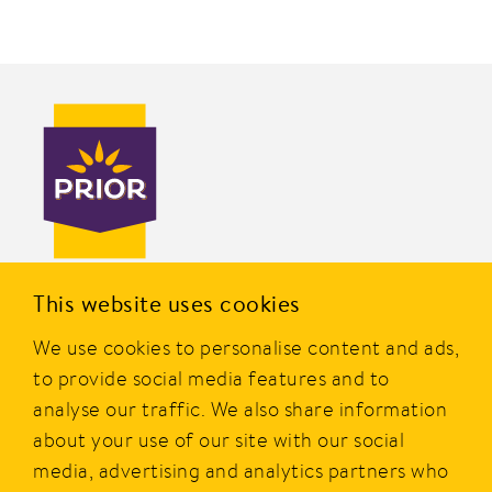
PRIOR er en av Norges mest kjente merkevarer innen
This website uses cookies
dagligvare og er eid av Nortura SA. Merket ble etablert i
We use cookies to personalise content and ads,
1977, og i dag tilbyr PRIOR et bredt utvalg av produkter av
kylling, kalkun og egg fra norske bønder.
to provide social media features and to
analyse our traffic. We also share information
PRIOR er alltid godt og gir smakfull, sunn, rask og enkel
about your use of our site with our social
mat i hverdagen.
media, advertising and analytics partners who