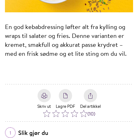
En god kebabdressing løfter alt fra kylling og
wraps til salater og fries. Denne varianten er
kremet, smakfull og akkurat passe krydret –
med en frisk sødme og et lite sting om du vil.
Skriv ut
Lagre PDF
Del artikkel
(
10
)
Slik gjør du
1