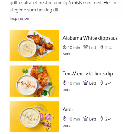
grillresultatet nesten umulig å mislykkes med. Her er
stegene som tar deg dit.
Inspirasjon
Alabama White dippsaus
10 min
Lett
2-4
pers.
Tex‑Mex røkt lime‑dip
10 min
Lett
2-4
pers.
Aioli
10 min
Lett
2-4
pers.