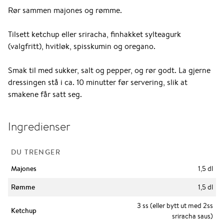
Rør sammen majones og rømme.
Tilsett ketchup eller sriracha, finhakket sylteagurk
(valgfritt), hvitløk, spisskumin og oregano.
Smak til med sukker, salt og pepper, og rør godt. La gjerne
dressingen stå i ca. 10 minutter før servering, slik at
smakene får satt seg.
Ingredienser
DU TRENGER
Majones
1,5 dl
Rømme
1,5 dl
3 ss (eller bytt ut med 2ss
Ketchup
sriracha saus)