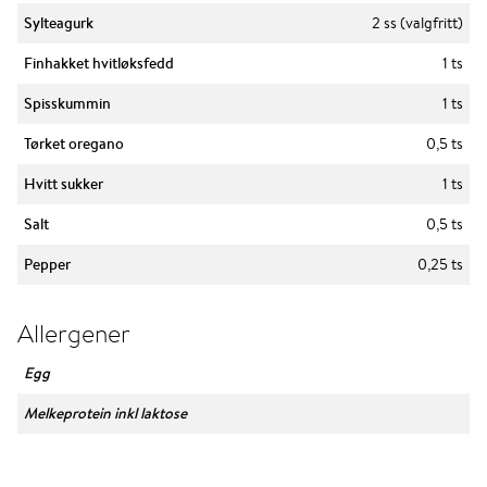
Sylteagurk
2 ss (valgfritt)
Finhakket hvitløksfedd
1 ts
Spisskummin
1 ts
Tørket oregano
0,5 ts
Hvitt sukker
1 ts
Salt
0,5 ts
Pepper
0,25 ts
Allergener
Egg
Melkeprotein inkl laktose