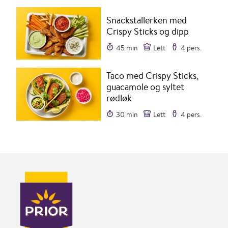
Snackstallerken med
Crispy Sticks og dipp
45 min
Lett
4 pers.
Taco med Crispy Sticks,
guacamole og syltet
rødløk
30 min
Lett
4 pers.