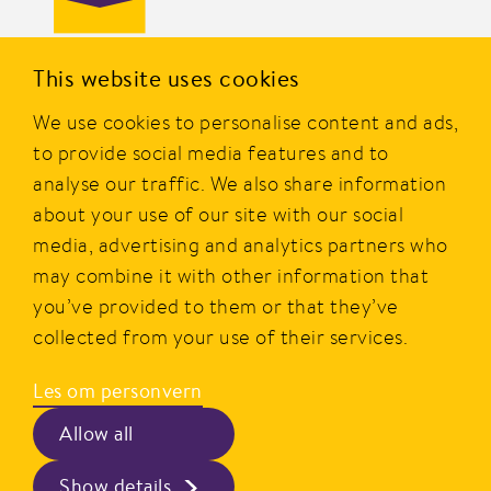
PRIOR er en av Norges mest kjente merkevarer innen
This website uses cookies
dagligvare og er eid av Nortura SA. Merket ble etablert i
We use cookies to personalise content and ads,
1977, og i dag tilbyr PRIOR et bredt utvalg av produkter av
kylling, kalkun og egg fra norske bønder.
to provide social media features and to
analyse our traffic. We also share information
PRIOR er alltid godt og gir smakfull, sunn, rask og enkel
about your use of our site with our social
mat i hverdagen.
media, advertising and analytics partners who
may combine it with other information that
Hovedkontor
Personvern
you’ve provided to them or that they’ve
Postboks 360, Økern,
Beskrivelse av våre vilkår
collected from your use of their services.
0513 Oslo
Les om personvern
Kontakt
Besøksadresse
Kontaktskjema og info
Allow all
Schweigaards gate 15
Følg oss
Show details