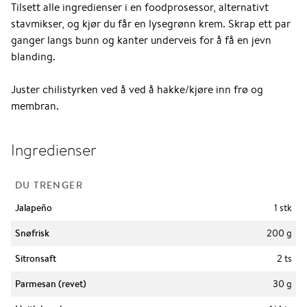
Tilsett alle ingredienser i en foodprosessor, alternativt
stavmikser, og kjør du får en lysegrønn krem. Skrap ett par
ganger langs bunn og kanter underveis for å få en jevn
blanding.
Juster chilistyrken ved å ved å hakke/kjøre inn frø og
membran.
Ingredienser
DU TRENGER
Jalapeño
1 stk
Snøfrisk
200 g
Sitronsaft
2 ts
Parmesan (revet)
30 g