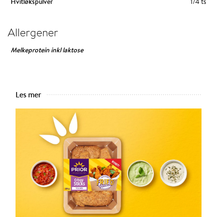
Hvitløkspulver
1/4 ts
Allergener
Melkeprotein inkl laktose
Les mer