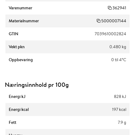
Varenummer
362941
Materialnummer
5000007144
GTIN
7039610002824
Vekt pkn
0.480 kg
Oppbevaring
0 til 4°C
Næringsinnhold pr 100g
Energi kJ
828 kJ
Energi kcal
197 kcal
Fett
7.9 g