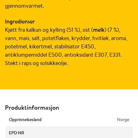
gjennomvarmet.
Ingredienser
Kjøtt fra kalkun og kylling (51 %), ost (
melk
) (7 %),
vann, mais, salt, potetflakes, krydder, hvitløk, aroma,
potetmel, kikertmel, stabilisator E450,
antiklumpemiddel E500, antioksidant E307, E331.
Stekt i raps og solsikkeolje.
Produktinformasjon
Opprinnelsesland
Norge
EPD NR