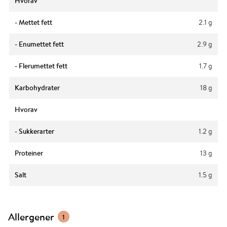
Hvorav
- Mettet fett
2.1 g
- Enumettet fett
2.9 g
- Flerumettet fett
1.7 g
Karbohydrater
18 g
Hvorav
- Sukkerarter
1.2 g
Proteiner
13 g
Salt
1.5 g
Allergener
1