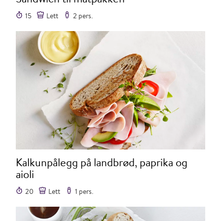
15
Lett
2 pers.
Kalkunpålegg på landbrød, paprika og
aioli
20
Lett
1 pers.