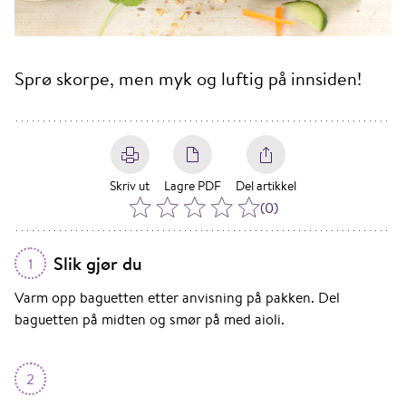
Sprø skorpe, men myk og luftig på innsiden!
Skriv ut
Lagre PDF
Del artikkel
(
0
)
Slik gjør du
1
Varm opp baguetten etter anvisning på pakken. Del
baguetten på midten og smør på med aioli.
2