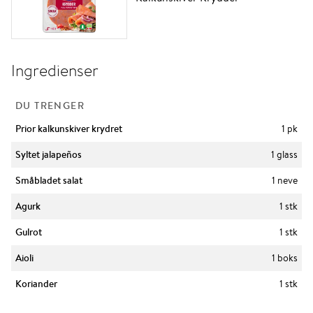
Ingredienser
DU TRENGER
Prior kalkunskiver krydret
1 pk
Syltet jalapeños
1 glass
Småbladet salat
1 neve
Agurk
1 stk
Gulrot
1 stk
Aioli
1 boks
Koriander
1 stk