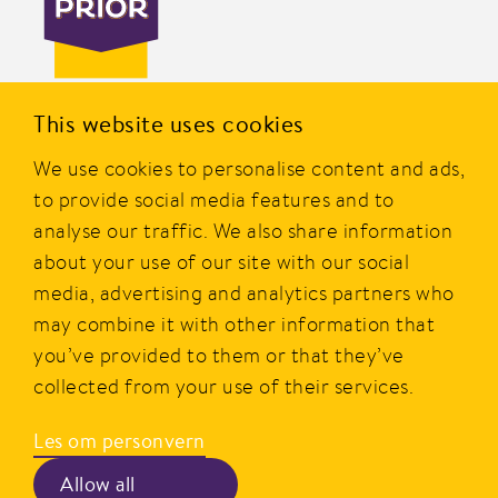
PRIOR er en av Norges mest kjente merkevarer innen
This website uses cookies
dagligvare og er eid av Nortura SA. Merket ble etablert i
We use cookies to personalise content and ads,
1977, og i dag tilbyr PRIOR et bredt utvalg av produkter av
kylling, kalkun og egg fra norske bønder.
to provide social media features and to
analyse our traffic. We also share information
PRIOR er alltid godt og gir smakfull, sunn, rask og enkel
about your use of our site with our social
mat i hverdagen.
media, advertising and analytics partners who
may combine it with other information that
Hovedkontor
Personvern
you’ve provided to them or that they’ve
Postboks 360, Økern,
Beskrivelse av våre vilkår
collected from your use of their services.
0513 Oslo
Les om personvern
Kontakt
Besøksadresse
Kontaktskjema og info
Allow all