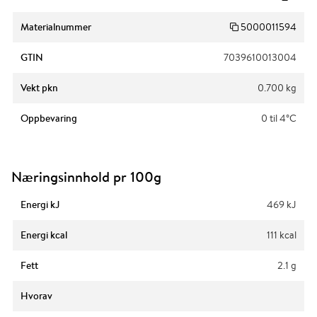
Materialnummer
5000011594
GTIN
7039610013004
Vekt pkn
0.700 kg
Oppbevaring
0 til 4°C
Næringsinnhold pr 100g
Energi kJ
469 kJ
Energi kcal
111 kcal
Fett
2.1 g
Hvorav