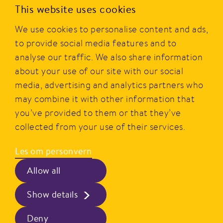
PRIOR er en av Norges mest kjente merkevarer innen
This website uses cookies
dagligvare og er eid av Nortura SA. Merket ble etablert i
We use cookies to personalise content and ads,
1977, og i dag tilbyr PRIOR et bredt utvalg av produkter av
kylling, kalkun og egg fra norske bønder.
to provide social media features and to
analyse our traffic. We also share information
PRIOR er alltid godt og gir smakfull, sunn, rask og enkel
about your use of our site with our social
mat i hverdagen.
media, advertising and analytics partners who
may combine it with other information that
Hovedkontor
Personvern
you’ve provided to them or that they’ve
Postboks 360, Økern,
Beskrivelse av våre vilkår
collected from your use of their services.
0513 Oslo
Les om personvern
Kontakt
Besøksadresse
Kontaktskjema og info
Allow all
Schweigaards gate 15
Følg oss
Show details
0191 Oslo
Facebook
Instagram
Deny