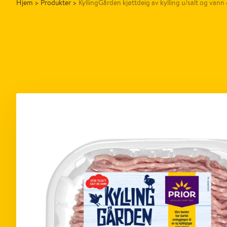
Hjem
>
Produkter
>
KyllingGården kjøttdeig av kylling u/salt og van