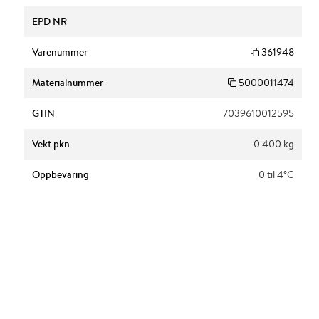
EPD NR
Varenummer
361948
Materialnummer
5000011474
GTIN
7039610012595
Vekt pkn
0.400 kg
Oppbevaring
0 til 4°C