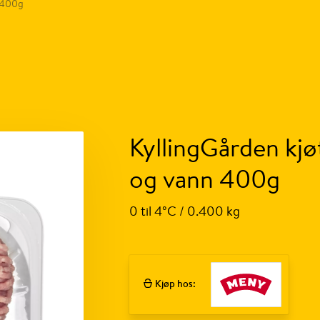
n 400g
KyllingGården kjøt
og vann 400g
0 til 4°C / 0.400 kg
Kjøp hos: