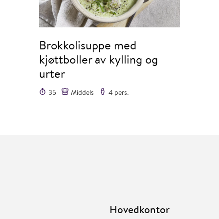
Brokkolisuppe med
kjøttboller av kylling og
urter
35
Middels
4 pers.
Hovedkontor