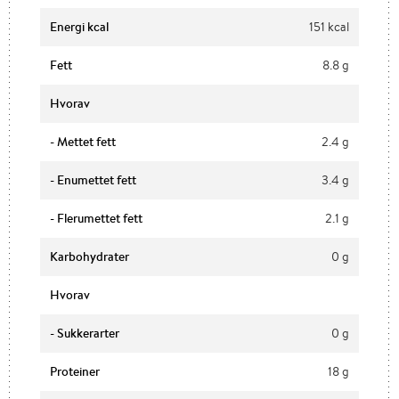
Energi kcal
151 kcal
Fett
8.8 g
Hvorav
- Mettet fett
2.4 g
- Enumettet fett
3.4 g
- Flerumettet fett
2.1 g
Karbohydrater
0 g
Hvorav
- Sukkerarter
0 g
Proteiner
18 g