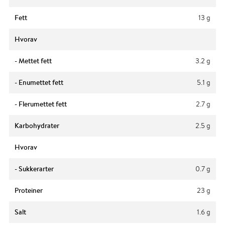
Fett
13 g
Hvorav
- Mettet fett
3.2 g
- Enumettet fett
5.1 g
- Flerumettet fett
2.7 g
Karbohydrater
2.5 g
Hvorav
- Sukkerarter
0.7 g
Proteiner
23 g
Salt
1.6 g