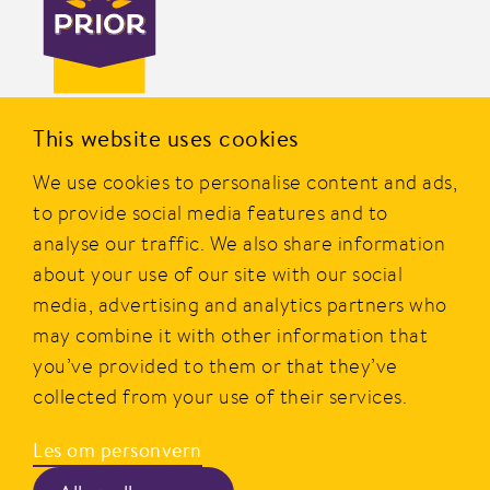
PRIOR er en av Norges mest kjente merkevarer innen
This website uses cookies
dagligvare og er eid av Nortura SA. Merket ble etablert i
We use cookies to personalise content and ads,
1977, og i dag tilbyr PRIOR et bredt utvalg av produkter av
kylling, kalkun og egg fra norske bønder.
to provide social media features and to
analyse our traffic. We also share information
PRIOR er alltid godt og gir smakfull, sunn, rask og enkel
about your use of our site with our social
mat i hverdagen.
media, advertising and analytics partners who
may combine it with other information that
Hovedkontor
Personvern
you’ve provided to them or that they’ve
Postboks 360, Økern,
Beskrivelse av våre vilkår
collected from your use of their services.
0513 Oslo
Les om personvern
Kontakt
Besøksadresse
Kontaktskjema og info