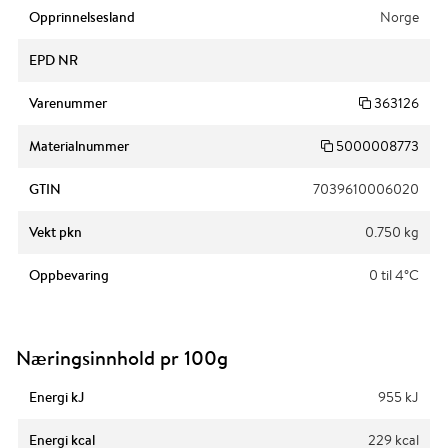
Opprinnelsesland
Norge
EPD NR
Varenummer
363126
Materialnummer
5000008773
GTIN
7039610006020
Vekt pkn
0.750 kg
Oppbevaring
0 til 4°C
Næringsinnhold pr 100g
Energi kJ
955 kJ
Energi kcal
229 kcal