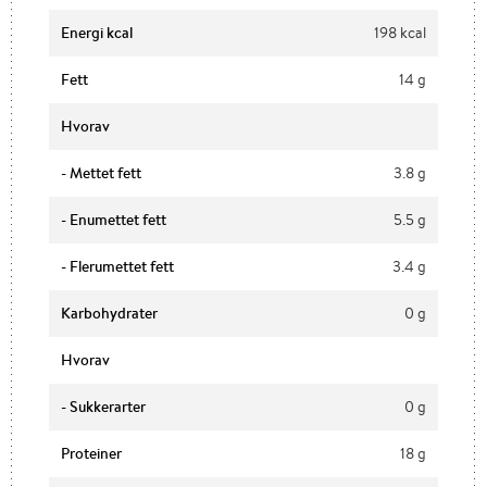
Energi kcal
198 kcal
Fett
14 g
Hvorav
- Mettet fett
3.8 g
- Enumettet fett
5.5 g
- Flerumettet fett
3.4 g
Karbohydrater
0 g
Hvorav
- Sukkerarter
0 g
Proteiner
18 g