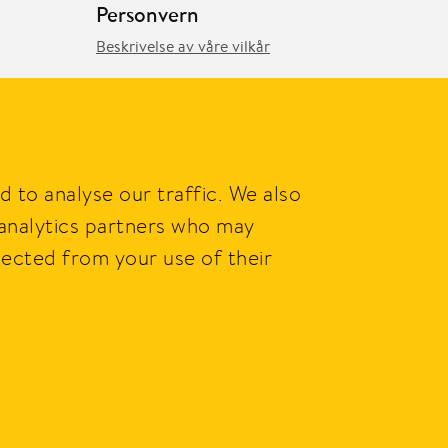
Personvern
Beskrivelse av våre vilkår
Kontakt
Kontaktskjema og info
 to analyse our traffic. We also
Følg oss
 analytics partners who may
Facebook
Instagram
lected from your use of their