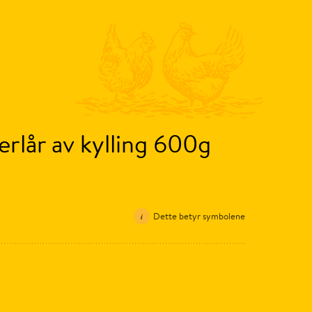
rlår av kylling 600g
Dette betyr symbolene