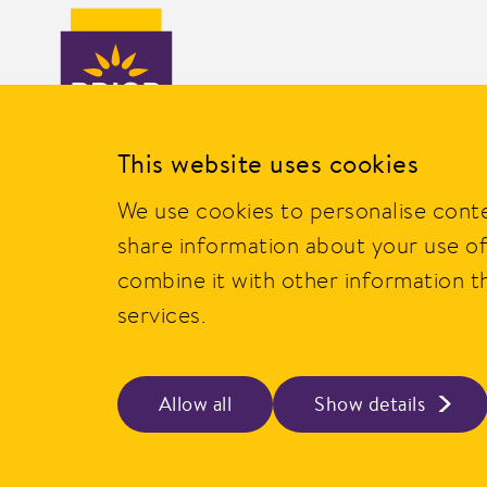
This website uses cookies
PRIOR er en av Norges mest kjente merkevarer innen daglig
We use cookies to personalise conte
Nortura SA. Merket ble etablert i 1977, og i dag tilbyr PRIOR
share information about your use of
av produkter av kylling, kalkun og egg fra norske bønder.
combine it with other information t
PRIOR er alltid godt og gir smakfull, sunn, rask og enkel ma
services.
Allow all
Show details