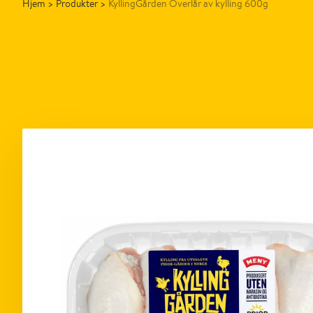
Hjem
>
Produkter
>
KyllingGården Overlår av kylling 600g