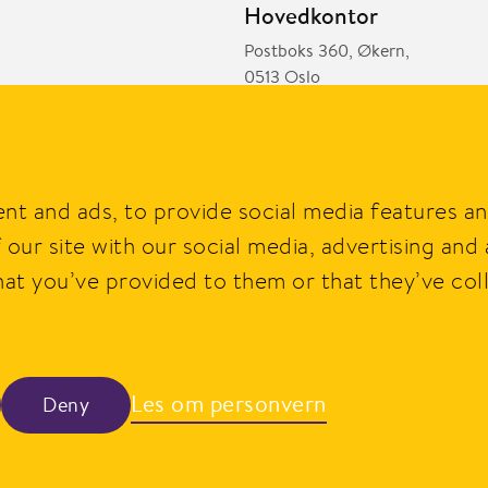
Hovedkontor
Postboks 360, Økern,
0513 Oslo
Besøksadresse
Schweigaards gate 15
vare og er eid av
nt and ads, to provide social media features and
 et bredt utvalg
 our site with our social media, advertising and
0191 Oslo
hat you’ve provided to them or that they’ve col
t i hverdagen.
Les om personvern
Deny