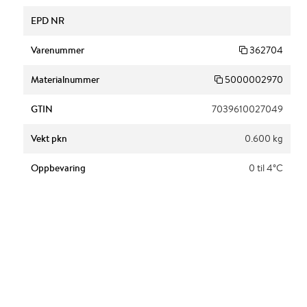
EPD NR
Varenummer
362704
Materialnummer
5000002970
GTIN
7039610027049
Vekt pkn
0.600 kg
Oppbevaring
0 til 4°C