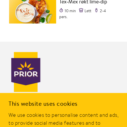
Tex‑Mex røkt lime‑dip
10 min
Lett
2-4
pers.
PRIOR er en av Norges mest kjente merkevarer innen
This website uses cookies
dagligvare og er eid av Nortura SA. Merket ble etablert i
We use cookies to personalise content and ads,
1977, og i dag tilbyr PRIOR et bredt utvalg av produkter av
kylling, kalkun og egg fra norske bønder.
to provide social media features and to