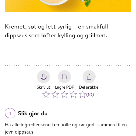
Kremet, søt og lett syrlig – en smakfull
dippsaus som løfter kylling og grillmat.
Skriv ut
Lagre PDF
Del artikkel
(
10
)
Slik gjør du
1
Ha alle ingrediensene i en bolle og rør godt sammen til en
jevn dippsaus.