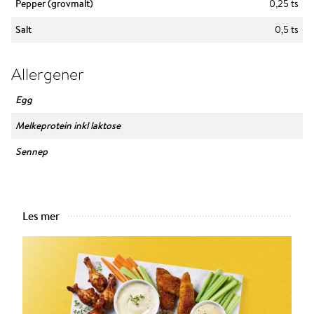
Pepper (grovmalt)
0,25 ts
Salt
0,5 ts
Allergener
Egg
Melkeprotein inkl laktose
Sennep
Les mer