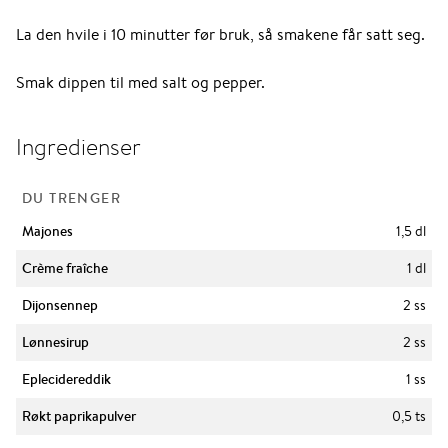
La den hvile i 10 minutter før bruk, så smakene får satt seg.
Smak dippen til med salt og pepper.
Ingredienser
DU TRENGER
Majones
1,5 dl
Crème fraîche
1 dl
Dijonsennep
2 ss
Lønnesirup
2 ss
Eplecidereddik
1 ss
Røkt paprikapulver
0,5 ts